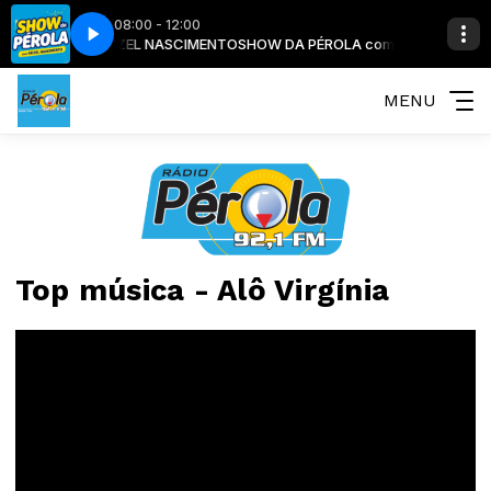
08:00 - 12:00
O MANINHO - GEIZEL NASCIMENTO
UE FEAT. CHENCHO CORLEONE
BAD GYAL – CHOQUE FEAT. CHENCHO C
SHOW DA PÉROLA com O MANINHO - 
MENU
Top música - Alô Virgínia