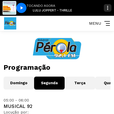
TOCANDO AGORA
LE
LULU JOPPERT - THRILLE
MENU
Programação
Domingo
Segunda
Terça
Quar
05:00 - 06:00
MUSICAL 92
Locução por: