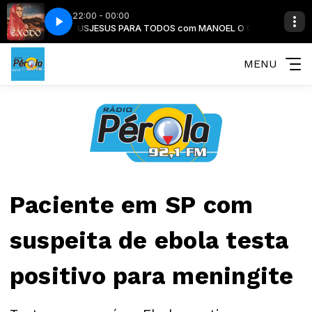
22:00 - 00:00
RREIRO DE DEUS
OIVO VEM
MARLETE GUERREIRO - O NOIVO VEM
JESUS PARA TODOS com MANOEL O GUERREIRO DE DEU
MENU
Paciente em SP com
suspeita de ebola testa
positivo para meningite