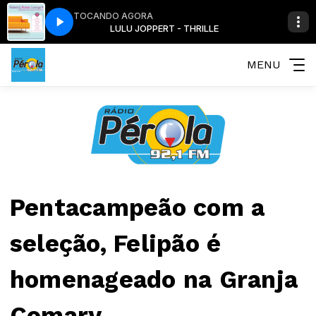
TOCANDO AGORA
LE
LULU JOPPERT - THRILLE
MENU
Pentacampeão com a
seleção, Felipão é
homenageado na Granja
Comary