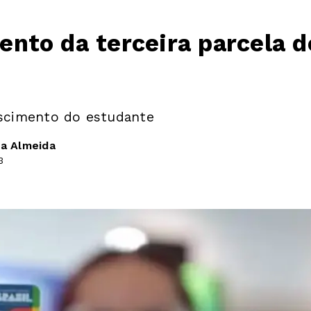
nto da terceira parcela d
scimento do estudante
la Almeida
3