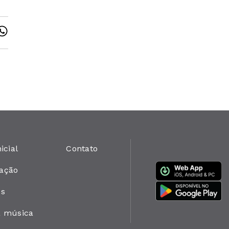
icial
Contato
ação
es
a música