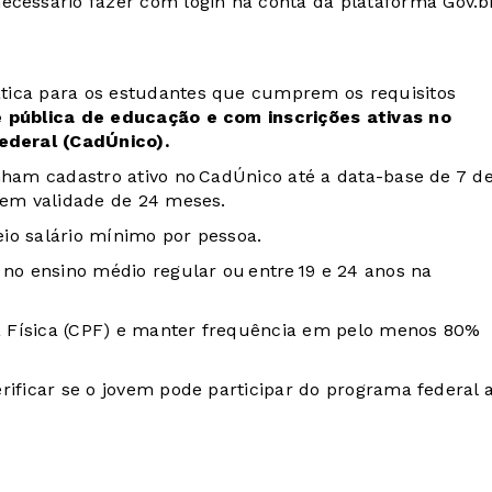
necessário fazer com login na conta da plataforma
Gov.b
tica para os estudantes que cumprem os requisitos
e pública de educação e com inscrições ativas no
ederal (CadÚnico).
nham cadastro ativo no CadÚnico até a data-base de 7 d
 tem validade de 24 meses.
io salário mínimo por pessoa.
 no ensino médio regular ou entre 19 e 24 anos na
a Física (CPF) e manter frequência em pelo menos 80%
rificar se o jovem pode participar do programa federal 