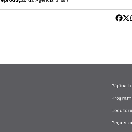
 reprodução
da Agência Brasil.
Página In
Program
Locutor
Peça su